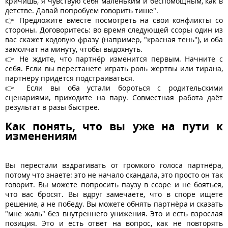
кричишь, я чувствую себя маленьким и беспомощным, как в
детстве. Давай попробуем говорить тише".
👉 Предложите вместе посмотреть на свои конфликты со
стороны. Договоритесь: во время следующей ссоры один из
вас скажет кодовую фразу (например, "красная тень"), и оба
замолчат на минуту, чтобы выдохнуть.
👉 Не ждите, что партнёр изменится первым. Начните с
себя. Если вы перестанете играть роль жертвы или тирана,
партнёру придётся подстраиваться.
👉 Если вы оба устали бороться с родительскими
сценариями, приходите на пару. Совместная работа даёт
результат в разы быстрее.
Как понять, что вы уже на пути к
изменениям
Вы перестали вздрагивать от громкого голоса партнёра,
потому что знаете: это не начало скандала, это просто он так
говорит. Вы можете попросить паузу в ссоре и не бояться,
что вас бросят. Вы вдруг замечаете, что в споре ищете
решение, а не победу. Вы можете обнять партнёра и сказать
"мне жаль" без внутреннего унижения. Это и есть взрослая
позиция. Это и есть ответ на вопрос, как не повторять