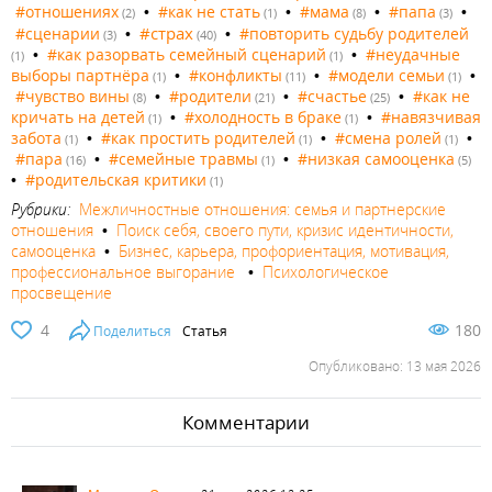
#отношениях
•
#как не стать
•
#мама
•
#папа
•
(2)
(1)
(8)
(3)
#страх
#сценарии
•
•
#повторить судьбу родителей
(3)
(40)
•
#как разорвать семейный сценарий
•
#неудачные
(1)
(1)
выборы партнёра
•
#конфликты
•
#модели семьи
•
(1)
(11)
(1)
#чувство вины
•
#родители
•
#счастье
•
#как не
(8)
(21)
(25)
кричать на детей
•
#холодность в браке
•
#навязчивая
(1)
(1)
забота
•
#как простить родителей
•
#смена ролей
•
(1)
(1)
(1)
#пара
•
#семейные травмы
•
#низкая самооценка
(16)
(1)
(5)
•
#родительская критики
(1)
Рубрики:
Межличностные отношения: семья и партнерские
отношения
•
Поиск себя, своего пути, кризис идентичности,
самооценка
•
Бизнес, карьера, профориентация, мотивация,
профессиональное выгорание
•
Психологическое
просвещение
4
180
Поделиться
Статья
Опубликовано: 13 мая 2026
Комментарии