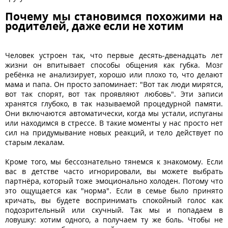
Почему мы становимся похожими на
родителей, даже если не хотим
Человек устроен так, что первые десять-двенадцать лет
жизни он впитывает способы общения как губка. Мозг
ребёнка не анализирует, хорошо или плохо то, что делают
мама и папа. Он просто запоминает: "Вот так люди мирятся,
вот так спорят, вот так проявляют любовь". Эти записи
хранятся глубоко, в так называемой процедурной памяти.
Они включаются автоматически, когда мы устали, испуганы
или находимся в стрессе. В такие моменты у нас просто нет
сил на придумывание новых реакций, и тело действует по
старым лекалам.
Кроме того, мы бессознательно тянемся к знакомому. Если
вас в детстве часто игнорировали, вы можете выбрать
партнёра, который тоже эмоционально холоден. Потому что
это ощущается как "норма". Если в семье было принято
кричать, вы будете воспринимать спокойный голос как
подозрительный или скучный. Так мы и попадаем в
ловушку: хотим одного, а получаем ту же боль. Чтобы не