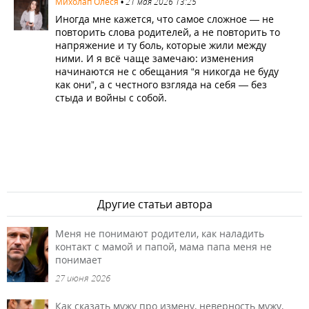
3129
Михолап Олеся
•
21 мая 2026 13:25
Иногда мне кажется, что самое сложное — не
повторить слова родителей, а не повторить то
напряжение и ту боль, которые жили между
ними. И я всё чаще замечаю: изменения
начинаются не с обещания “я никогда не буду
как они”, а с честного взгляда на себя — без
стыда и войны с собой.
Другие статьи автора
Меня не понимают родители, как наладить
контакт с мамой и папой, мама папа меня не
понимает
27 июня 2026
Как сказать мужу про измену, неверность мужу,