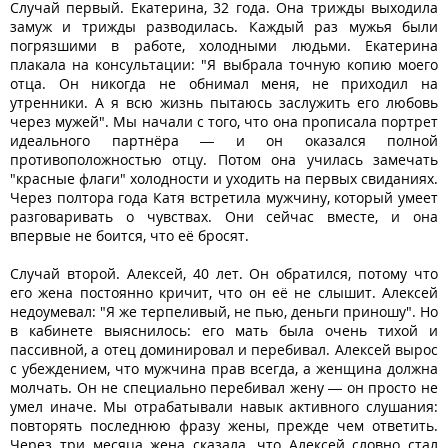
Случай первый. Екатерина, 32 года. Она трижды выходила
замуж и трижды разводилась. Каждый раз мужья были
погрязшими в работе, холодными людьми. Екатерина
плакала на консультации: "Я выбрала точную копию моего
отца. Он никогда не обнимал меня, не приходил на
утренники. А я всю жизнь пытаюсь заслужить его любовь
через мужей". Мы начали с того, что она прописала портрет
идеального партнёра — и он оказался полной
противоположностью отцу. Потом она училась замечать
"красные флаги" холодности и уходить на первых свиданиях.
Через полтора года Катя встретила мужчину, который умеет
разговаривать о чувствах. Они сейчас вместе, и она
впервые не боится, что её бросят.
Случай второй. Алексей, 40 лет. Он обратился, потому что
его жена постоянно кричит, что он её не слышит. Алексей
недоумевал: "Я же терпеливый, не пью, деньги приношу". Но
в кабинете выяснилось: его мать была очень тихой и
пассивной, а отец доминировал и перебивал. Алексей вырос
с убеждением, что мужчина прав всегда, а женщина должна
молчать. Он не специально перебивал жену — он просто не
умел иначе. Мы отрабатывали навык активного слушания:
повторять последнюю фразу жены, прежде чем ответить.
Через три месяца жена сказала, что Алексей словно стал