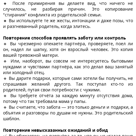
🔸 После примирения вы делаете вид, что ничего не
случилось, не разбирая причин. Это копирование
"стирания" конфликта из родительской семьи.
🔸 Вы используете те же жесты, интонации и даже позы, что
и разгневанный родитель, когда злитесь.
Повторение способов проявлять заботу или контроль
🔹 Вы чрезмерно опекаете партнёра, проверяете, поел ли
он, надел ли шапку, хотя он взрослый человек. Это копия
вашей тревожной матери.
🔹 Или, наоборот, вы совсем не интересуетесь бытовыми
нуждами и чувствами партнёра, как это делал ваш занятый
или холодный отец.
🔹 Вы дарите подарки, которые сами хотели бы получить, не
спрашивая желаний другого. Так поступал кто-то из
родителей, путая свои потребности с чужими.
🔹 Вы требуете отчёта за каждую минуту отсутствия дома,
потому что так требовала мама у папы.
🔹 Вы считаете, что забота — это только деньги и подарки, а
объятия и разговоры по душам не нужны. Это родительский
шаблон.
Повторение невысказанных ожиданий и обид
✅ Вы обижаетесь на партнёра за то, что он не угадал ваше