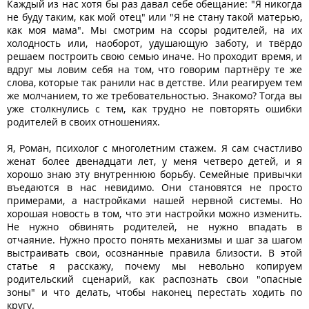
Каждый из нас хотя бы раз давал себе обещание: "Я никогда
не буду таким, как мой отец" или "Я не стану такой матерью,
как моя мама". Мы смотрим на ссоры родителей, на их
холодность или, наоборот, удушающую заботу, и твёрдо
решаем построить свою семью иначе. Но проходит время, и
вдруг мы ловим себя на том, что говорим партнёру те же
слова, которые так ранили нас в детстве. Или реагируем тем
же молчанием, то же требовательностью. Знакомо? Тогда вы
уже столкнулись с тем, как трудно не повторять ошибки
родителей в своих отношениях.
Я, Роман, психолог с многолетним стажем. Я сам счастливо
женат более двенадцати лет, у меня четверо детей, и я
хорошо знаю эту внутреннюю борьбу. Семейные привычки
въедаются в нас невидимо. Они становятся не просто
примерами, а настройками нашей нервной системы. Но
хорошая новость в том, что эти настройки можно изменить.
Не нужно обвинять родителей, не нужно впадать в
отчаяние. Нужно просто понять механизмы и шаг за шагом
выстраивать свои, осознанные правила близости. В этой
статье я расскажу, почему мы невольно копируем
родительский сценарий, как распознать свои "опасные
зоны" и что делать, чтобы наконец перестать ходить по
кругу.