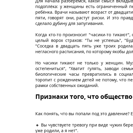
Для начала разберёмся, какой смысл вкладыв
подоплёка: у женщины есть ограниченный пер
ребёнка. Врачи называют возраст от двадцат
пяти, говорят они, растут риски. И это пра
сделало дубину для запугивания.
Когда кто-то произносит "часики-то тикают",
целый ворох страхов: "Ты не успеешь", "Буд
"Соседка в двадцать пять уже троих родил
негласного расписания, по которому якобы до
Но часики тикают не только у женщин. Му
остепениться", "Хватит гулять, заводи сем
биологические часы превратились в социа
торопит с рождением детей не потому, что пе
рамки собственных ожиданий.
Признаки того, что общество
Как понять, что вы попали под это давление? 
🔸 Вы чувствуете тревогу при виде чужих бе
уже родили, а я нет".