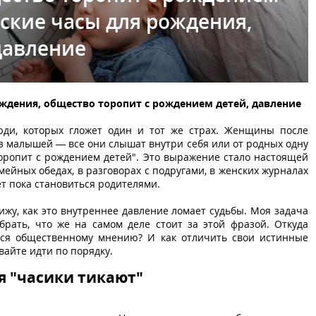
ские часы для рождения,
давление
ждения, общество торопит с рождением детей, давление
юди, которых гложет один и тот же страх. Женщины после
ез малышей — все они слышат внутри себя или от родных одну
 торопит с рождением детей". Это выражение стало настоящей
мейных обедах, в разговорах с подругами, в женских журналах
ует пока становиться родителями.
вижу, как это внутреннее давление ломает судьбы. Моя задача
брать, что же на самом деле стоит за этой фразой. Откуда
ься общественному мнению? И как отличить свои истинные
айте идти по порядку.
я "часики тикают"