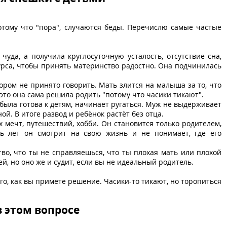
потому что "пора", случаются беды. Перечислю самые частые
уда, а получила круглосуточную усталость, отсутствие сна,
урса, чтобы принять материнство радостно. Она подчинилась
тором не принято говорить. Мать злится на малыша за то, что
 это она сама решила родить "потому что часики тикают".
была готова к детям, начинает ругаться. Муж не выдерживает
ой. В итоге развод и ребёнок растёт без отца.
х мечт, путешествий, хобби. Он становится только родителем,
ть лет он смотрит на свою жизнь и не понимает, где его
тво, что ты не справляешься, что ты плохая мать или плохой
й, но оно же и судит, если вы не идеальный родитель.
ого, как вы примете решение. Часики-то тикают, но торопиться
 этом вопросе