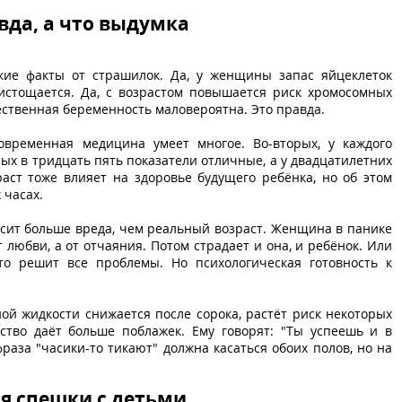
вда, а что выдумка
кие факты от страшилок. Да, у женщины запас яйцеклеток
истощается. Да, с возрастом повышается риск хромосомных
тественная беременность маловероятна. Это правда.
овременная медицина умеет многое. Во-вторых, у каждого
рых в тридцать пять показатели отличные, а у двадцатилетних
аст тоже влияет на здоровье будущего ребёнка, но об этом
 часах.
носит больше вреда, чем реальный возраст. Женщина в панике
т любви, а от отчаяния. Потом страдает и она, и ребёнок. Или
то решит все проблемы. Но психологическая готовность к
й жидкости снижается после сорока, растёт риск некоторых
ство даёт больше поблажек. Ему говорят: "Ты успеешь и в
фраза "часики-то тикают" должна касаться обоих полов, но на
я спешки с детьми