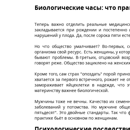
Биологические часы: что пра
Теперь важно отделить реальные медицинс
закладывается при рождении и постепенно 
нарушений у плода. Да, после сорока пяти ес
Но что общество умалчивает? Во-первых, с
организма свой ресурс. Есть женщины, у кото
бывают проблемы. В-третьих, отцовский возр
говорят реже. Общество зациклено на женских
Кроме того, сам страх "опоздать" порой при
хватается за первого встречного, рожает не о
замораживает яйцеклетки в надежде, что э
материнству важнее биологической.
Мужчины тоже не вечны. Качество их семенно
заболеваний у потомства. Но мужчине обще
пятьдесят". Это двойные стандарты. Так что 
практике бьёт в основном по женщинам.
Психологические последстви