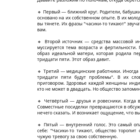
🔹 Первый — ближний круг. Родители, бабушки
основано на их собственном опыте. В их мол
вы тянете. Их фразы "часики-то тикают" звучат
вам.
🔹 Второй источник — средства массовой ин
муссируется тема возраста и фертильности. 
образ идеальной матери, которая родила пер
тридцати пяти. Этот образ давит.
🔹 Третий — медицинские работники. Иногда о
тридцати пяти будут проблемы". В их сло
приговором. Здоровье каждой женщины индиви
кто не может в двадцать. Но общество запомин
🔹 Четвёртый — друзья и ровесники. Когда в
Совместные посиделки превращаются в обсужд
нечего сказать. И возникает ощущение, что вы
🔹 Пятый — внутренний голос. Это самый оп
себе: "Часики-то тикают, общество торопит
чужую тревогу за свою собственную.