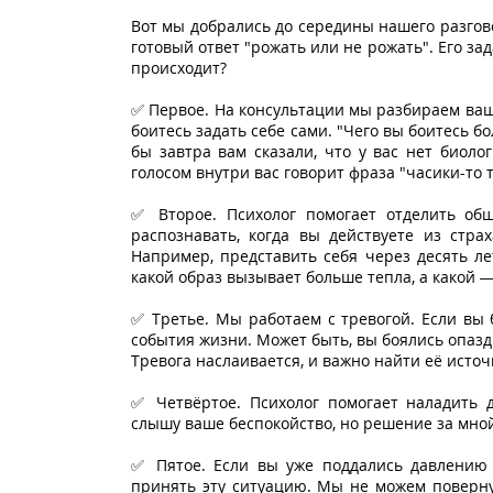
Вот мы добрались до середины нашего разговор
готовый ответ "рожать или не рожать". Его з
происходит?
✅ Первое. На консультации мы разбираем ваш
боитесь задать себе сами. "Чего вы боитесь бо
бы завтра вам сказали, что у вас нет биоло
голосом внутри вас говорит фраза "часики-то
✅ Второе. Психолог помогает отделить об
распознавать, когда вы действуете из стра
Например, представить себя через десять ле
какой образ вызывает больше тепла, а какой 
✅ Третье. Мы работаем с тревогой. Если вы б
события жизни. Может быть, вы боялись опаз
Тревога наслаивается, и важно найти её источ
✅ Четвёртое. Психолог помогает наладить д
слышу ваше беспокойство, но решение за мной"
✅ Пятое. Если вы уже поддались давлению 
принять эту ситуацию. Мы не можем поверну