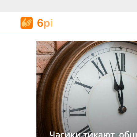
Часики тикают, общ