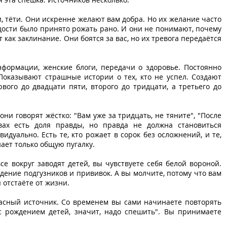
, тёти. Они искренне желают вам добра. Но их желание часто
одости было принято рожать рано. И они не понимают, почему
 как заклинание. Они боятся за вас, но их тревога передаётся
формации, женские блоги, передачи о здоровье. Постоянно
Показывают страшные истории о тех, кто не успел. Создают
вого до двадцати пяти, второго до тридцати, а третьего до
ни говорят жёстко: "Вам уже за тридцать, не тяните", "После
вах есть доля правды, но правда не должна становиться
дуально. Есть те, кто рожает в сорок без осложнений, и те,
ает только общую пугалку.
се вокруг заводят детей, вы чувствуете себя белой вороной.
ение подгузников и прививок. А вы молчите, потому что вам
 отстаёте от жизни.
асный источник. Со временем вы сами начинаете повторять
 с рождением детей, значит, надо спешить". Вы принимаете