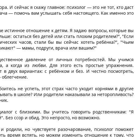
а. И сейчас я скажу главное: психолог — это не тот, кто даст
адача — помочь вам услышать себя настоящего. Как именно это
е истинное отношение к детям. Я задаю вопросы, которые вы
льше: остаться без детей или стать плохим родителем?", "Если
гических часов, стали бы вы сейчас хотеть ребёнка?", "Чьим
 тикают" — мамы, подруги, врача или вашим?"
щественное давление от личных потребностей. Мы учимся
ха, а когда из любви. Для этого есть простые упражнения.
т в двух вариантах: с ребёнком и без. И честно посмотреть,
— облегчение.
оитесь не успеть, этот страх часто уходит корнями в другие
дывать в школе? Или родители наказывали за неторопливость?
ник.
иалог с близкими. Вы учитесь говорить родственникам: "Я
. Без ссор и обид. Это непросто, но возможно.
и родили, но чувствуете разочарование, психолог поможет
ть время вспять, но можем изменить отношение к тому, что