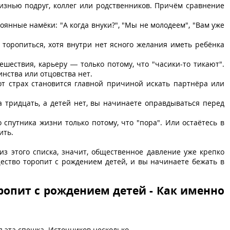
изнью подруг, коллег или родственников. Причём сравнение
оянные намёки: "А когда внуки?", "Мы не молодеем", "Вам уже
 торопиться, хотя внутри нет ясного желания иметь ребёнка
ешествия, карьеру — только потому, что "часики-то тикают".
нства или отцовства нет.
от страх становится главной причиной искать партнёра или
за тридцать, а детей нет, вы начинаете оправдываться перед
 спутника жизни только потому, что "пора". Или остаётесь в
ить.
 из этого списка, значит, общественное давление уже крепко
щество торопит с рождением детей, и вы начинаете бежать в
ропит с рождением детей - Как именно
я эта спешка. Источников несколько.