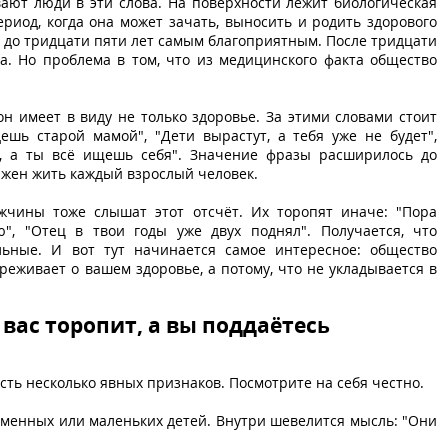
ают люди в эти слова. На поверхности лежит биологическая
иод, когда она может зачать, выносить и родить здорового
и до тридцати пяти лет самым благоприятным. После тридцати
вда. Но проблема в том, что из медицинского факта общество
 он имеет в виду не только здоровье. За этими словами стоит
ешь старой мамой", "Дети вырастут, а тебя уже не будет",
а, а ты всё ищешь себя". Значение фразы расширилось до
лжен жить каждый взрослый человек.
жчины тоже слышат этот отсчёт. Их торопят иначе: "Пора
ью", "Отец в твои годы уже двух поднял". Получается, что
льные. И вот тут начинается самое интересное: общество
реживает о вашем здоровье, а потому, что не укладывается в
 вас торопит, а вы поддаётесь
Есть несколько явных признаков. Посмотрите на себя честно.
ременных или маленьких детей. Внутри шевелится мысль: "Они