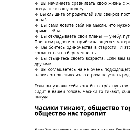
🔸 Вы начинаете сравнивать свою жизнь с ж
всегда не в вашу пользу.
🔸 Вы слышите от родителей или свекров пост
пора".
🔸 Вы сами ловите себя на мысли, что нужно
прямо сейчас.
🔸 Вы откладываете свои планы — учёбу, пут
При этом радости от приближающегося матери
🔸 Вы боитесь одиночества в старости. И эт
соглашаться на беременность.
🔸 Вы стыдитесь своего возраста. Если вам 
другими.
🔸 Вы соглашаетесь на не очень подходящего
плохих отношениях из-за страха не успеть род
Если вы узнали себя хотя бы в трёх пунктах
сидит в вашей голове. Часики-то тикают, об
никуда.
Часики тикают, общество то
общество нас торопит
Давайте разложим по полочкам, откуда берётс