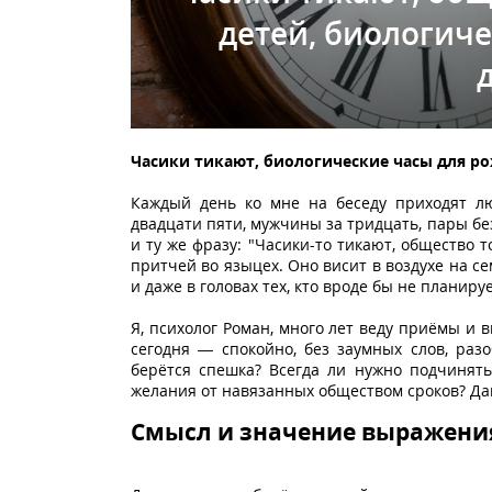
детей, биологиче
Часики тикают, биологические часы для ро
Каждый день ко мне на беседу приходят л
двадцати пяти, мужчины за тридцать, пары б
и ту же фразу: "Часики-то тикают, общество
притчей во языцех. Оно висит в воздухе на се
и даже в головах тех, кто вроде бы не планир
Я, психолог Роман, много лет веду приёмы и 
сегодня — спокойно, без заумных слов, разо
берётся спешка? Всегда ли нужно подчинят
желания от навязанных обществом сроков? Дав
Смысл и значение выражени