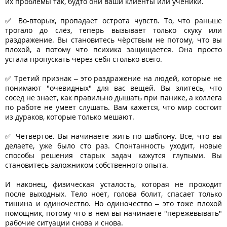
их проблемы так, будто они ваши клиенты или ученики.
✅ Во-вторых, пропадает острота чувств. То, что раньше
трогало до слёз, теперь вызывает только скуку или
раздражение. Вы становитесь чёрствым не потому, что вы
плохой, а потому что психика защищается. Она просто
устала пропускать через себя столько всего.
✅ Третий признак – это раздражение на людей, которые не
понимают "очевидных" для вас вещей. Вы злитесь, что
сосед не знает, как правильно дышать при панике, а коллега
по работе не умеет слушать. Вам кажется, что мир состоит
из дураков, которые только мешают.
✅ Четвёртое. Вы начинаете жить по шаблону. Всё, что вы
делаете, уже было сто раз. Спонтанность уходит, новые
способы решения старых задач кажутся глупыми. Вы
становитесь заложником собственного опыта.
И наконец, физическая усталость, которая не проходит
после выходных. Тело ноет, голова болит, спасает только
тишина и одиночество. Но одиночество – это тоже плохой
помощник, потому что в нём вы начинаете "пережёвывать"
рабочие ситуации снова и снова.