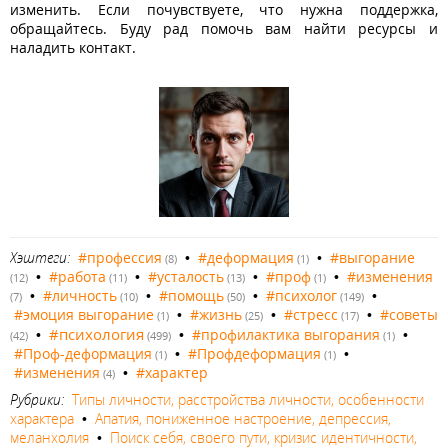
изменить. Если почувствуете, что нужна поддержка,
обращайтесь. Буду рад помочь вам найти ресурсы и
наладить контакт.
Хэштеги:
#профессия
•
#деформация
•
#выгорание
(8)
(1)
•
#работа
•
#усталость
•
#проф
•
#изменения
(12)
(11)
(13)
(1)
•
#личность
•
#помощь
•
#психолог
•
(7)
(10)
(50)
(149)
#эмоция выгорание
•
#жизнь
•
#стресс
•
#советы
(1)
(25)
(17)
#психология
•
•
#профилактика выгорания
•
(42)
(499)
(1)
#Проф-деформация
•
#Профдеформация
•
(1)
(1)
#изменения
•
#характер
(4)
Рубрики:
Типы личности, расстройства личности, особенности
характера
•
Апатия, пониженное настроение, депрессия,
меланхолия
•
Поиск себя, своего пути, кризис идентичности,