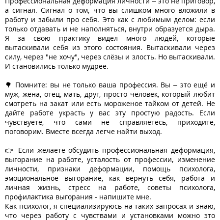
Профессиональная деформация личности – это не приговор,
а сигнал. Сигнал о том, что вы слишком много вложили в
работу и забыли про себя. Это как с любимым делом: если
только отдавать и не наполняться, внутри образуется дыра.
Я за свою практику видел много людей, которые
вытаскивали себя из этого состояния. Вытаскивали через
силу, через "не хочу", через слёзы и злость. Но вытаскивали.
И становились только мудрее.
🌳 Помните: вы не только ваша профессия. Вы – это ещё и
муж, жена, отец, мать, друг, просто человек, который любит
смотреть на закат или есть мороженое тайком от детей. Не
дайте работе украсть у вас эту простую радость. Если
чувствуете, что сами не справляетесь, приходите,
поговорим. Вместе всегда легче найти выход.
👉 Если желаете обсудить профессиональная деформация,
выгорание на работе, усталость от профессии, изменение
личности, признаки деформации, помощь психолога,
эмоциональное выгорание, как вернуть себя, работа и
личная жизнь, стресс на работе, советы психолога,
профилактика выгорания - напишите мне.
Как психолог, я специализируюсь на таких запросах и знаю,
что через работу с чувствами и установками можно это