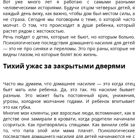
Вот уже много лет я работаю с самыми разными
человеческими историями. Будучи отцом четверых детей, я
каждый день вижу, как важно, чтобы дом был местом силы, а
не страха. Сегодня мы поговорим о теме, о которой часто
молчат. О том, что происходит в душе ребенка, который
растет рядом с жестокостью.
Речь пойдет о детях, которые не бьют, но которым больно.
Психологические последствия домашнего насилия для детей
— это не про синяки и переломы. Это про раны, которые не
видны глазом, но которые болят всю жизнь.
Тихий ужас за закрытыми дверями
Часто мы думаем, что домашнее насилие — это когда отец
бьет мать или ребенка. Да, это так. Но насилие бывает
разным. Это может быть постоянный крик, унижения,
угрозы, холодное молчание годами. И ребенок впитывает
это как губка.
Многие мои клиенты, уже взрослые люди, вспоминают, как в
детстве они замирали в кровати, когда родители начинали
ссориться. Как притворялись спящими. Как винили себя за
то, что папа злой или мама плачет. Психологические
последствия домашнего насилия для детей начинаются не с