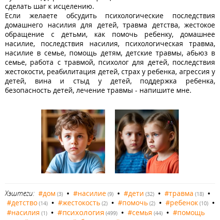
сделать шаг к исцелению.
Если желаете обсудить психологические последствия
домашнего насилия для детей, травма детства, жестокое
обращение с детьми, как помочь ребенку, домашнее
насилие, последствия насилия, психологическая травма,
насилие в семье, помощь детям, детские травмы, абьюз в
семье, работа с травмой, психолог для детей, последствия
жестокости, реабилитация детей, страх у ребенка, агрессия у
детей, вина и стыд у детей, поддержка ребенка,
безопасность детей, лечение травмы - напишите мне.
Хэштеги:
#дом
•
#насилие
•
#дети
•
#травма
•
(3)
(9)
(32)
(18)
#детство
•
#жестокость
•
#помочь
•
#ребенок
•
(14)
(2)
(2)
(10)
#психология
#насилия
•
•
#семья
•
#помощь
(1)
(499)
(44)