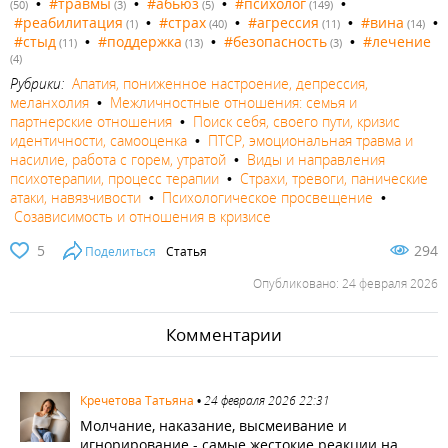
•
#травмы
•
#абьюз
•
#психолог
•
(50)
(3)
(5)
(149)
#реабилитация
•
#страх
•
#агрессия
•
#вина
•
(1)
(40)
(11)
(14)
#стыд
•
#поддержка
•
#безопасность
•
#лечение
(11)
(13)
(3)
(4)
Рубрики:
Апатия, пониженное настроение, депрессия,
меланхолия
•
Межличностные отношения: семья и
партнерские отношения
•
Поиск себя, своего пути, кризис
идентичности, самооценка
•
ПТСР, эмоциональная травма и
насилие, работа с горем, утратой
•
Виды и направления
психотерапии, процесс терапии
•
Страхи, тревоги, панические
атаки, навязчивости
•
Психологическое просвещение
•
Созависимость и отношения в кризисе
5
294
Поделиться
Статья
Опубликовано: 24 февраля 2026
Комментарии
1335
Кречетова Татьяна
•
24 февраля 2026 22:31
Молчание, наказание, высмеивание и
игнорирование - самые жестокие реакции на