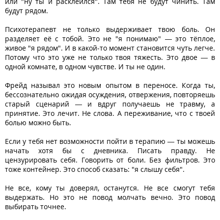
или "ну ты и расклеился". Там тебя не будут чинить. Там
будут рядом.
Психотерапевт не только выдерживает твою боль. Он
разделяет её с тобой. Это не "я понимаю" — это тёплое,
живое "я рядом". И в какой-то момент становится чуть легче.
Потому что это уже не только твоя тяжесть. Это двое — в
одной комнате, в одном чувстве. И ты не один.
Фрейд называл это новым опытом в переносе. Когда ты,
бессознательно ожидая осуждения, отвержения, повторяешь
старый сценарий — и вдруг получаешь не травму, а
принятие. Это лечит. Не слова. А переживание, что с твоей
болью можно быть.
Если у тебя нет возможности пойти в терапию — ты можешь
начать хотя бы с дневника. Писать правду. Не
цензурировать себя. Говорить от боли. Без фильтров. Это
тоже контейнер. Это способ сказать: "я слышу себя".
Не все, кому ты доверял, останутся. Не все смогут тебя
выдержать. Но это не повод молчать вечно. Это повод
выбирать точнее.