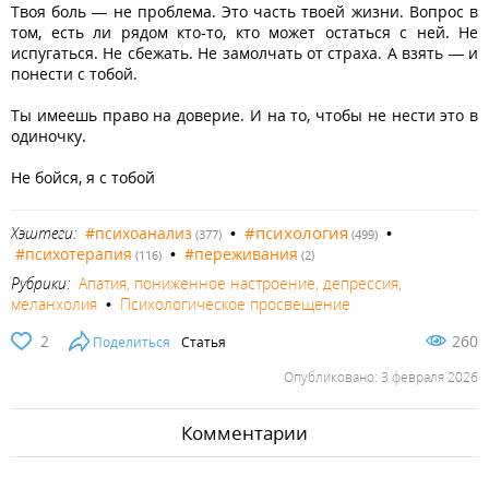
Твоя боль — не проблема. Это часть твоей жизни. Вопрос в
том, есть ли рядом кто‑то, кто может остаться с ней. Не
испугаться. Не сбежать. Не замолчать от страха. А взять — и
понести с тобой.
Ты имеешь право на доверие. И на то, чтобы не нести это в
одиночку.
Не бойся, я с тобой
#психология
Хэштеги:
#психоанализ
•
•
(377)
(499)
#психотерапия
•
#переживания
(116)
(2)
Рубрики:
Апатия, пониженное настроение, депрессия,
меланхолия
•
Психологическое просвещение
2
260
Поделиться
Статья
Опубликовано: 3 февраля 2026
Комментарии