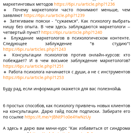
маркетинговых методов
https://6pi.ru/article.php?1236
🔹 Почему маркетологи часто понимают меньше, чем
заявляют
https://6pi.ru/article.php?1239
🔹 Затягиваем пояски - "сужаемся". Как психологу выбрать
нишу без опыта. В чем здесь заблуждаются маркетологи –
четвертый пункт?
https://6pi.ru/article.php?1240
🔹 Блуждание маркетологов в психологическом контенте.
Следующее заблуждение "в студию"!
https://6pi.ru/articles.php?1243
🔹 Консультации психологов против онлайн-курсов: кто
побеждает? И в чем восьмое заблуждение маркетологов?
https://6pi.ru/article.php?1251
🔹 Работа психолога начинается с души, а не с инструментов
https://6pi.ru/article.php?1253
Буду рад, если информация окажется для вас полезной🙏
6 простых способов, как психологу привлечь новых клиентов
на консультации. Дарю гайд после подписки. Забирате его
по ссылке
https://t.me/+JBNtP1o0e4YwNzUy
А здесь я дарю вам мини-курс “Как избавиться от синдрома